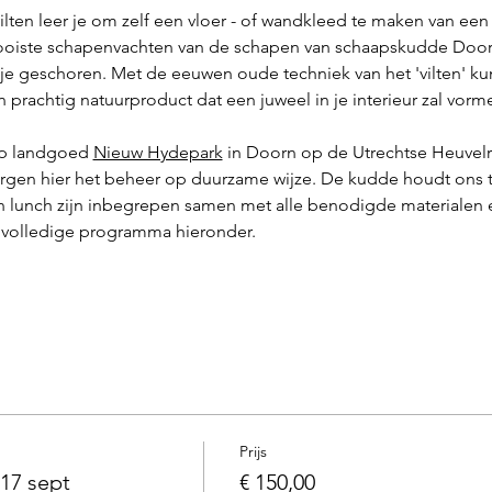
lten leer je om zelf een vloer - of wandkleed te maken van een
ooiste schapenvachten van de schapen van schaapskudde Doorn
r je geschoren. Met de eeuwen oude techniek van het 'vilten' kun
prachtig natuurproduct dat een juweel in je interieur zal vorm
op landgoed 
Nieuw Hydepark
 in Doorn op de Utrechtse Heuvel
gen hier het beheer op duurzame wijze. De kudde houdt ons t
n lunch zijn inbegrepen samen met alle benodigde materialen en
t volledige programma hieronder.
Prijs
17 sept
€ 150,00