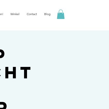
un!
Winkel
Contact
Blog
p
cht
r