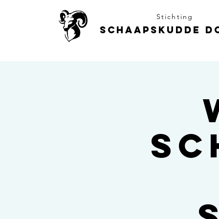
Stichting
Schaapskudde D
sc