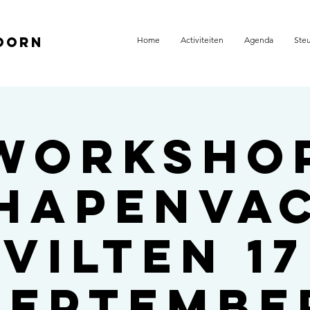
oorn
Home
Activiteiten
Agenda
Ste
Worksho
hapenva
vilten 17
septembe