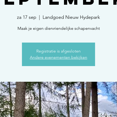
za 17 sep
  |  
Landgoed Nieuw Hydepark
Maak je eigen diervriendelijke schapenvacht
Registratie is afgesloten
Andere evenementen bekijken