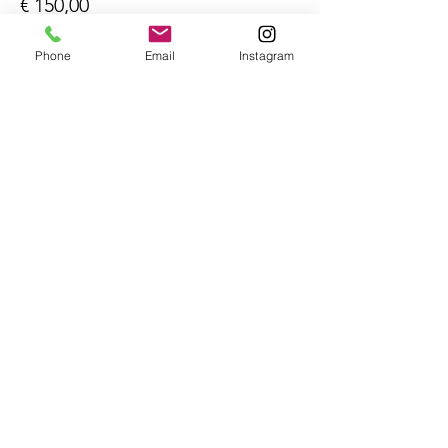
€ 150,00
Phone
Email
Instagram
Deel dit
evenement
Stichting
Schaapskudde Doorn
Contact