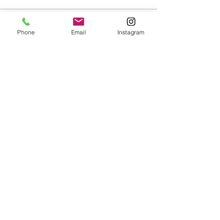
Dit evenement is uitverkocht
Phone
Email
Instagram
Deel dit
evenement
Stichting
Schaapskudde Doorn
Contact