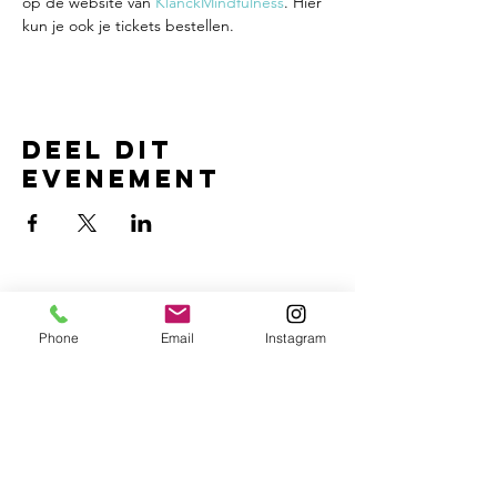
op de website van 
KlanckMindfulness
. Hier 
kun je ook je tickets bestellen.
Deel dit
evenement
Stichting
Schaapskudde Doorn
Phone
Email
Instagram
Contact