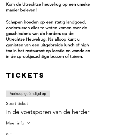
Kom de Utrechtse heuvelrug op een unieke
manier beleven!
Schapen hoeden op een statig landgoed,
ondertussen alles te weten komen over de
geschiedenis van de herders op de
Utrechtse Heuvelrug. Na afloop kunt u
genieten van een uitgebreide lunch of high
tea in het restaurant op locatie en wandelen
in de sprookjesachtige bossen of tuinen.
Boek snel uw ticket want er is slechts plek
Tickets
voor een aantal deelnemers tijdens dit
exlusieve event.
Herders en schapen zijn al duizenden jaren
Verkoop geëindigd op
verbonden met de Utrechtse Heuvelrug. Ze
zijn onderdeel van het cultureel erfgoed in
Soort ticket
deze omgeving. Maar ook tegenwoordig
In de voetsporen van de herder
leven en werken er nog herders met hun
schaapskudden. Ze zetten een lange
Meer info
traditie voort en leveren een belangrijke
bijdrage aan het natuurbeheer van